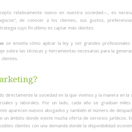
ncepto relativamente nuevo en nuestra sociedad—, es necesa
egocios”
, de conocer a los clientes, sus gustos, preferencia
rategia cuyo fin último es captar más clientes.
ho
se enseña cómo aplicar la ley y ser grandes profesionales 
aje sobre las técnicas y herramientas necesarias para la genera
clientes.
marketing?
ndo directamente la sociedad en la que vivimos y la manera en la
erciales y laborales. Por un lado, cada año se gradúan miles
lmente aparecen nuevos abogados y también el número de despac
 un ámbito donde existe mucha oferta de servicios jurídicos. E
osibles clientes con una demanda donde la disponibilidad econó