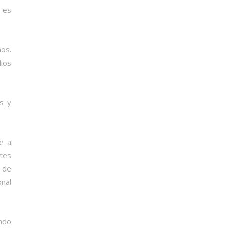
a es
ños.
dios
s y
e a
tes
d de
onal
undo