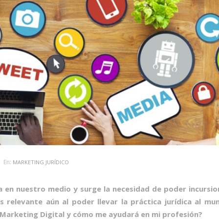
En:
MARKETING JURÍDICO
a en nuestro medio y surge la necesidad de poder incursio
relevante aún al poder llevar la práctica jurídica al mu
 Marketing Digital y cómo me ayudará en mi profesión?