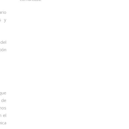
rio
s y
del
ción
 que
 de
hos
n el
mica