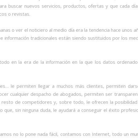
para buscar nuevos servicios, productos, ofertas y que cada dí
os o revistas.
nas o ver el noticiero al medio día era la tendencia hace unos a
de información tradicionales están siendo sustituidos por los me
todo en la era de la información en la que los datos ordenado
viles… le permiten llegar a muchos más clientes, permiten dars
ocer cualquier despacho de abogados, permiten ser transparen
l resto de competidores y, sobre todo, le ofrecen la posibilida
 que, sin ninguna duda, le ayudará a conseguir el éxito profesi
tramos no lo pone nada fácil, contamos con Internet, todo un m