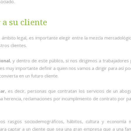
sociado.
a su cliente
l ámbito legal, es importante elegir entre la mezcla mercadológi
tros clientes.
ional
, y dentro de este público, si nos dirigimos a trabajadores
s muy importante definir a quien nos vamos a dirigir para así p
onvierta en un futuro cliente.
lar
, es decir, personas que contratan los servicios de un abog
na herencia, reclamaciones por incumplimiento de contrato por p
os rasgos sociodemográficos, hábitos, cultura y economía 
ra captar a un cliente que sea una gran empresa que a una fami