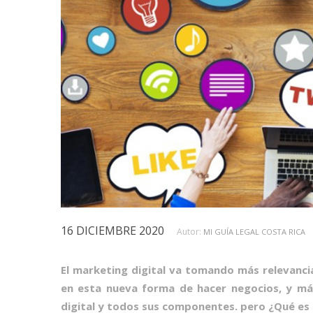
16 DICIEMBRE 2020
Autor:
MI GUÍA LEGAL COSTA RICA
El marketing digital va tomando más relevanci
en esta nueva forma de hacer negocios, y más 
digital y todos sus componentes. pero ¿Qué es