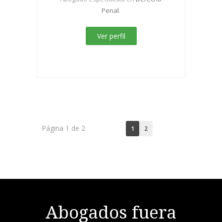
Penal
.
Ver perfil
Página 1 de 2
1
2
Abogados fuera