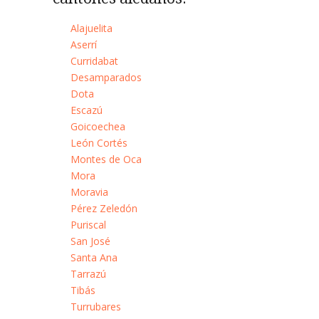
Alajuelita
Aserrí
Curridabat
Desamparados
Dota
Escazú
Goicoechea
León Cortés
Montes de Oca
Mora
Moravia
Pérez Zeledón
Puriscal
San José
Santa Ana
Tarrazú
Tibás
Turrubares