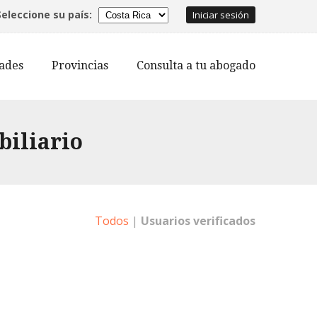
Seleccione su país:
Iniciar sesión
dades
Provincias
Consulta a tu abogado
biliario
Todos
|
Usuarios verificados