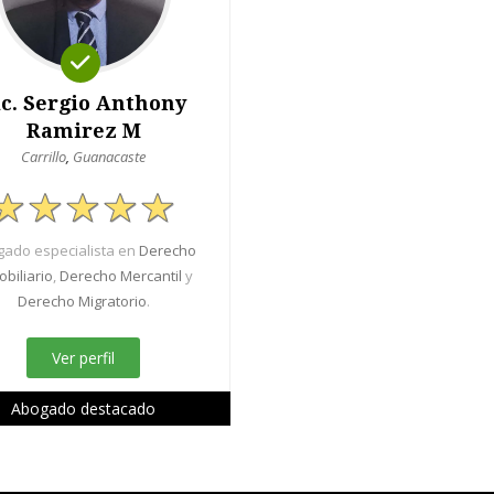
ic. Sergio Anthony
Ramirez M
Carrillo
,
Guanacaste
ado especialista en
Derecho
obiliario
,
Derecho Mercantil
y
Derecho Migratorio
.
Ver perfil
Abogado destacado