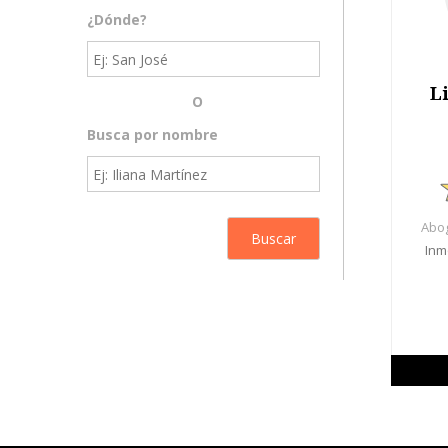
¿Dónde?
L
O
Busca por nombre
Abog
Inm