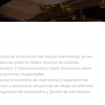
estión de la disolución del vínculo matrimonial, ya sea
aciones paterno-filiales: Asuntos de custodia,
nción). 3. Patria potestad y tutela: Decisiones sobre
 o personas incapacitadas.
ímenes económicos del matrimonio y separación de
ción y asesoría en situaciones de riesgo intrafamiliar.
mpugnación de testamentos y gestión de patrimonios