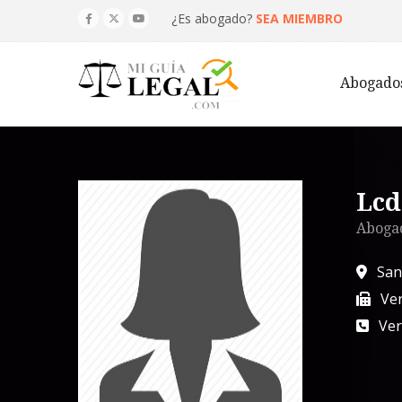
¿Es abogado?
SEA MIEMBRO
Abogado
Lcd
Abogad
San
Ver
Ver