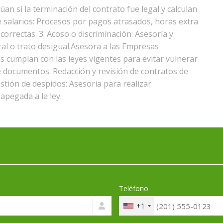
lúan si la terminación del contrato fue legal y calculan
e salarios: Procesos por pagos atrasados, horas extra
correctas. 3. Acoso o discriminación: Asesoría y
al o trato desigual.Asesora a las Empresas
 cumplan con las leyes vigentes para evitar vulnerar
e documentos: Redacción y revisión de contratos de
stión de despidos: Asesoria para realizar
apegada a la ley.
Teléfono
+1