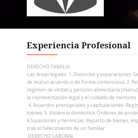
Experiencia Profesional
DERECHO FAMILIA
Las áreas legales: 1. Divorcios y separaciones: G
de mutuo acuerdo o de forma contenciosa. 2. Rel
régimen de visitas y pensión alimentaria (manute
la representación legal y el cuidado de menores
4. Acuerdos prenupciales y capitulaciones: Reg
bienes. 5. Violencia doméstica: Órdenes de protec
6.Sucesiones y herencias: Reparto de bienes, i
tras el fallecimiento de un familiar.
DERECHO LABORAL