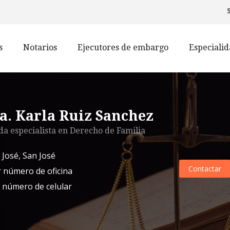
s
Notarios
Ejecutores de embargo
Especiali
a. Karla Ruiz Sanchez
a especialista en
Derecho de Familia
 José
,
San José
Contactar
 número de oficina
 número de celular