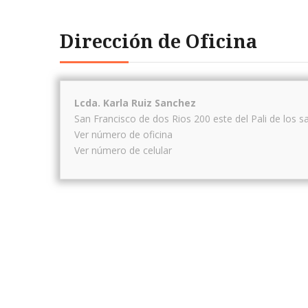
Dirección de Oficina
Lcda. Karla Ruiz Sanchez
San Francisco de dos Rios 200 este del Pali de los s
Ver número de oficina
Ver número de celular