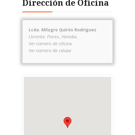
Dirección de Oficina
Lcda. Milagro Quirós Rodríguez
Llorente.
Flores
,
Heredia
.
Ver número de oficina
Ver número de celular