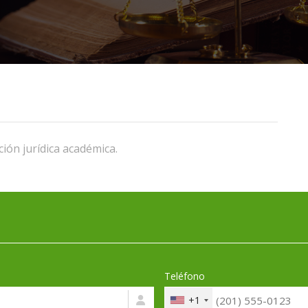
ión jurídica académica.
Teléfono
+1