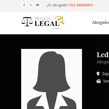
¿Es abogado?
SEA MIEMBRO
Abogado
Lcd
Abogad
Siq
Ver