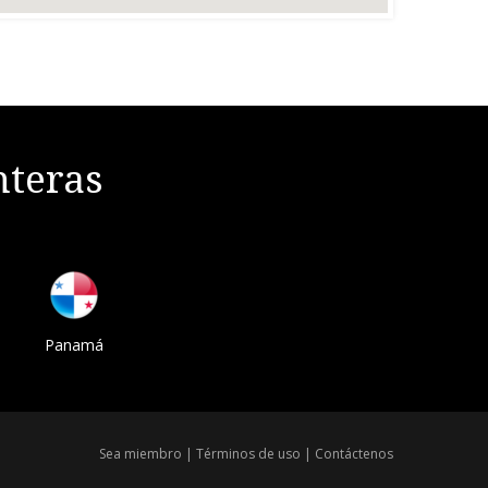
nteras
Panamá
Sea miembro
|
Términos de uso
|
Contáctenos