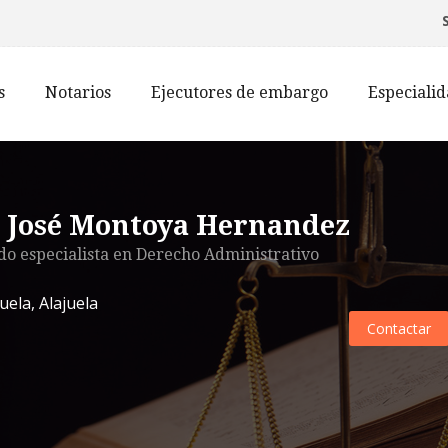
s
Notarios
Ejecutores de embargo
Especiali
. José Montoya Hernandez
o especialista en
Derecho Administrativo
juela
,
Alajuela
Contactar