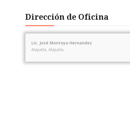
Dirección de Oficina
Lic. José Montoya Hernandez
Alajuela
,
Alajuela
.