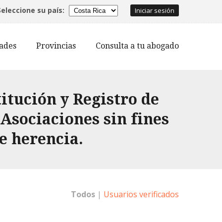
Seleccione su país:
Iniciar sesión
dades
Provincias
Consulta a tu abogado
tución y Registro de
 Asociaciones sin fines
de herencia.
Todos
|
Usuarios verificados