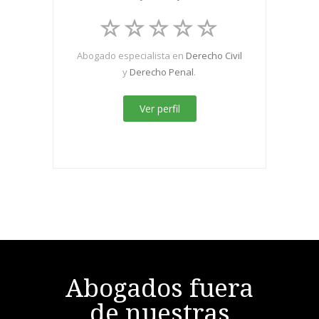
Abogado especialista en
Derecho Civil
y
Derecho Penal
.
Ver perfil
Abogados fuera
de nuestras