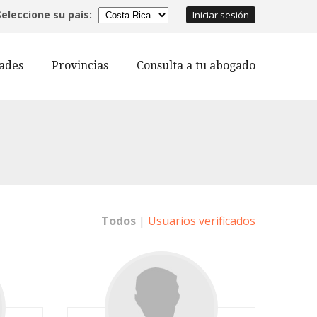
Seleccione su país:
Iniciar sesión
dades
Provincias
Consulta a tu abogado
Todos
|
Usuarios verificados