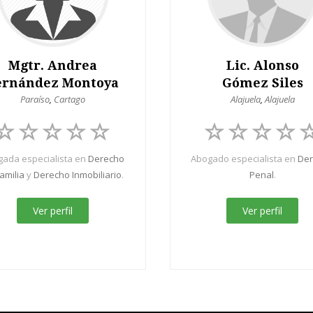
Mgtr. Andrea
Lic. Alonso
ernández Montoya
Gómez Siles
Paraíso
,
Cartago
Alajuela
,
Alajuela
ada especialista en
Derecho
Abogado especialista en
De
amilia
y
Derecho Inmobiliario
.
Penal
.
Ver perfil
Ver perfil