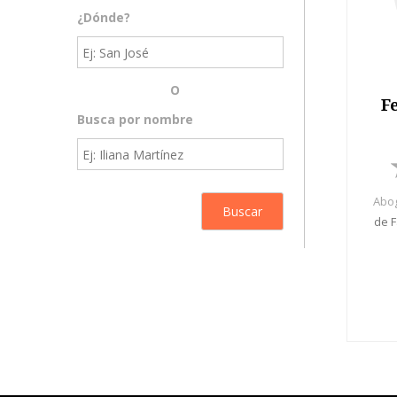
¿Dónde?
O
F
Busca por nombre
Abog
de F