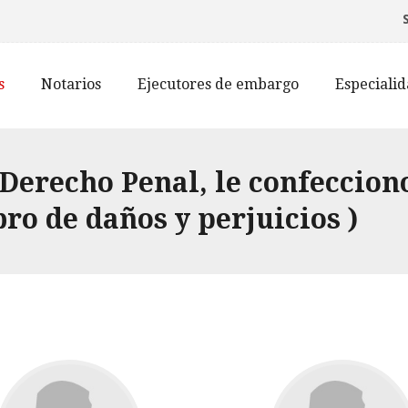
s
Notarios
Ejecutores de embargo
Especiali
Derecho Penal, le confecciono
bro de daños y perjuicios )