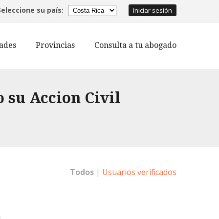
Seleccione su país:
Iniciar sesión
dades
Provincias
Consulta a tu abogado
 su Accion Civil
Todos
|
Usuarios verificados