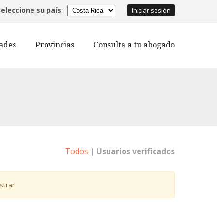
Seleccione su país:
Iniciar sesión
dades
Provincias
Consulta a tu abogado
Todos
|
Usuarios verificados
strar