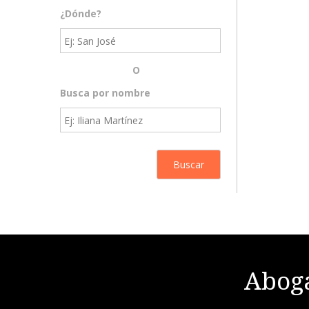
¿Dónde?
O
Busca por nombre
Aboga