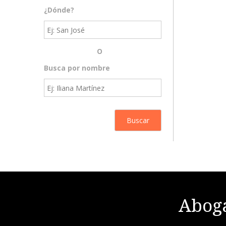
¿Dónde?
O
Busca por nombre
Aboga