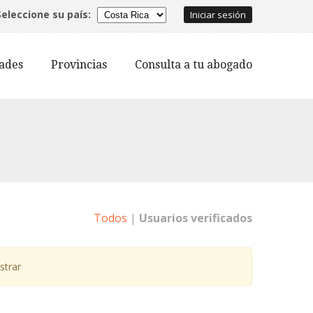
Seleccione su país:
Iniciar sesión
dades
Provincias
Consulta a tu abogado
Todos
|
Usuarios verificados
strar