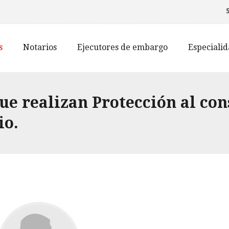
s
Notarios
Ejecutores de embargo
Especiali
ue realizan Protección al co
io.