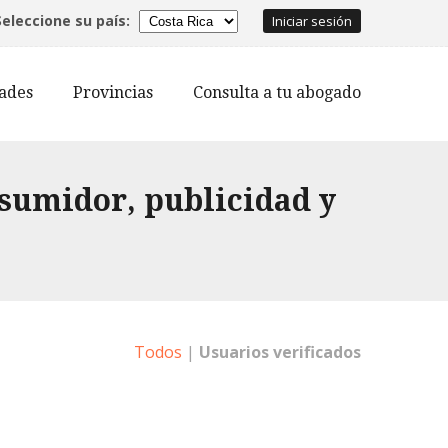
Seleccione su país:
Iniciar sesión
dades
Provincias
Consulta a tu abogado
nsumidor, publicidad y
Todos
|
Usuarios verificados