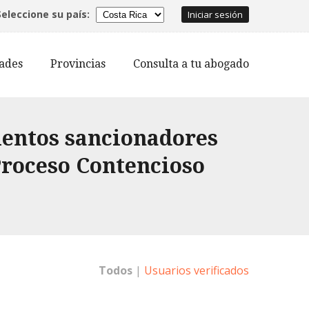
Seleccione su país:
Iniciar sesión
dades
Provincias
Consulta a tu abogado
ientos sancionadores
Proceso Contencioso
Todos
|
Usuarios verificados