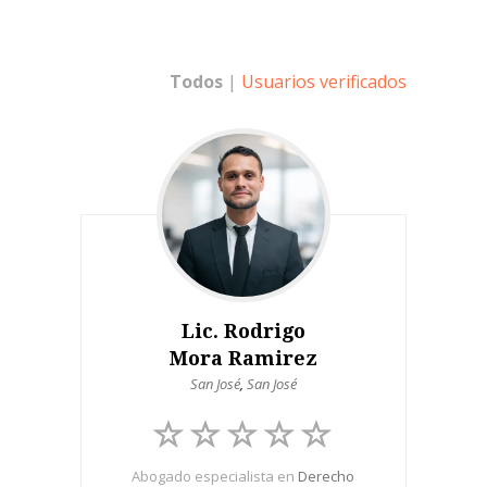
Todos
|
Usuarios verificados
Lic. Rodrigo
Mora Ramirez
San José
,
San José
Abogado especialista en
Derecho