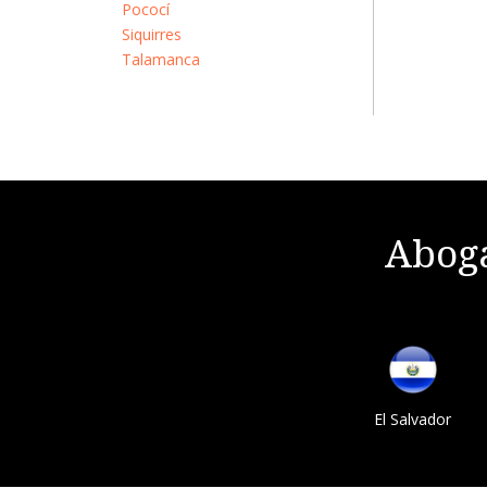
Pococí
Siquirres
Talamanca
Aboga
El Salvador