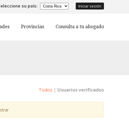
Seleccione su país:
Iniciar sesión
dades
Provincias
Consulta a tu abogado
Todos
|
Usuarios verificados
strar