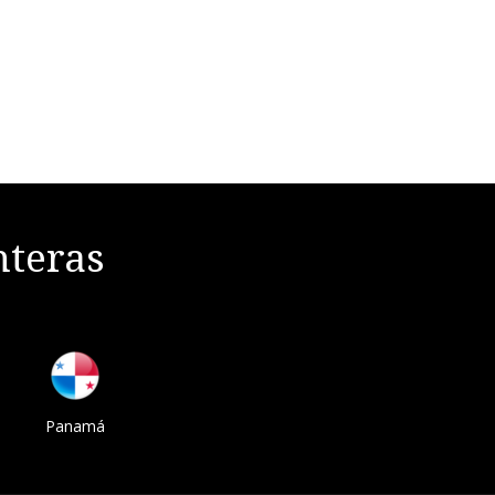
nteras
Panamá