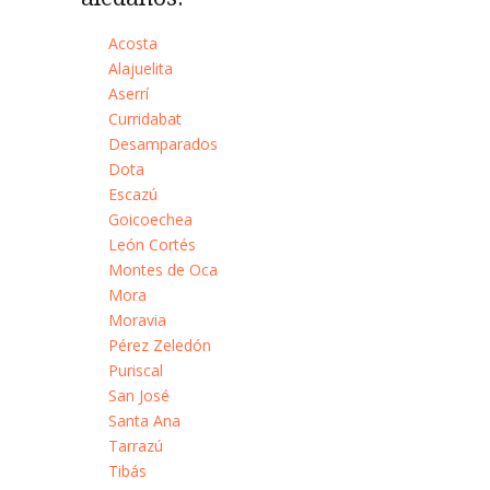
Acosta
Alajuelita
Aserrí
Curridabat
Desamparados
Dota
Escazú
Goicoechea
León Cortés
Montes de Oca
Mora
Moravia
Pérez Zeledón
Puriscal
San José
Santa Ana
Tarrazú
Tibás