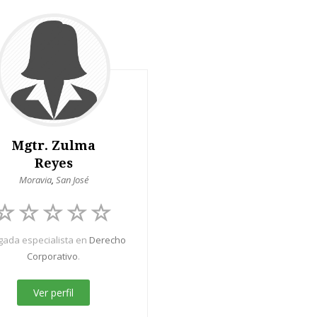
Mgtr. Zulma
Reyes
Moravia
,
San José
ada especialista en
Derecho
Corporativo
.
Ver perfil