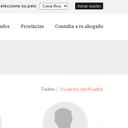
Seleccione su país:
Iniciar sesión
dades
Provincias
Consulta a tu abogado
Todos
|
Usuarios verificados