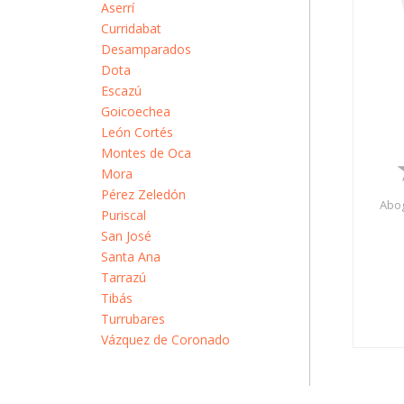
Aserrí
Curridabat
Desamparados
Dota
Escazú
Goicoechea
León Cortés
Montes de Oca
Mora
Pérez Zeledón
Abog
Puriscal
San José
Santa Ana
Tarrazú
Tibás
Turrubares
Vázquez de Coronado