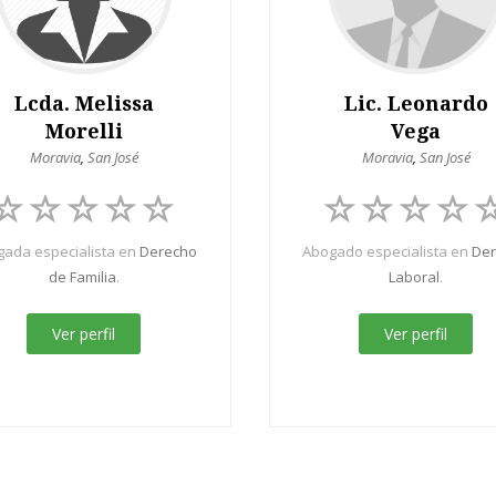
Lcda. Melissa
Lic. Leonardo
Morelli
Vega
Moravia
,
San José
Moravia
,
San José
ada especialista en
Derecho
Abogado especialista en
De
de Familia
.
Laboral
.
Ver perfil
Ver perfil