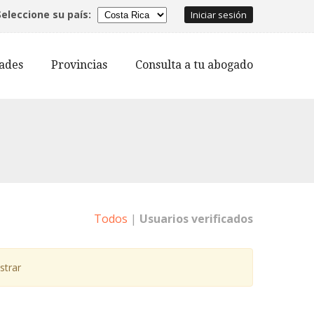
Seleccione su país:
Iniciar sesión
dades
Provincias
Consulta a tu abogado
Todos
|
Usuarios verificados
strar