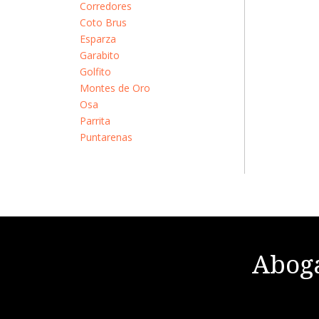
Corredores
Coto Brus
Esparza
Garabito
Golfito
Montes de Oro
Osa
Parrita
Puntarenas
Aboga