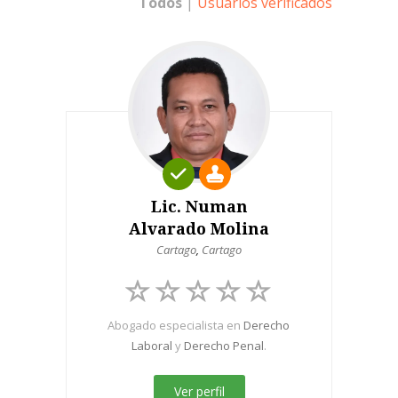
Todos
|
Usuarios verificados
Lic. Numan
Alvarado Molina
Cartago
,
Cartago
Abogado especialista en
Derecho
Laboral
y
Derecho Penal
.
Ver perfil