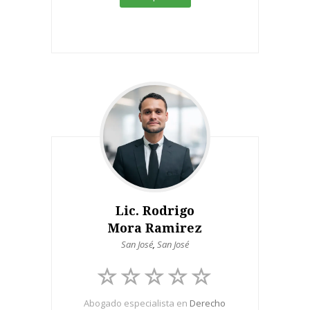
Lic. Rodrigo
Mora Ramirez
San José
,
San José
Abogado especialista en
Derecho