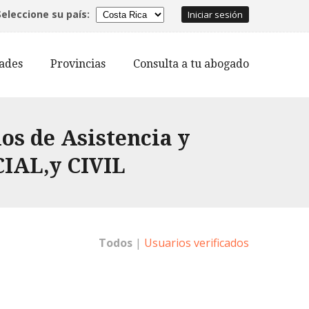
Seleccione su país:
Iniciar sesión
dades
Provincias
Consulta a tu abogado
s de Asistencia y
CIAL,y CIVIL
Todos
|
Usuarios verificados