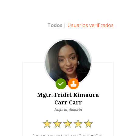
Todos
|
Usuarios verificados
Mgtr. Feidel Kimaura
Carr Carr
Alajuela
,
Alajuela
Abogada especialista en
Derecho Civil
,