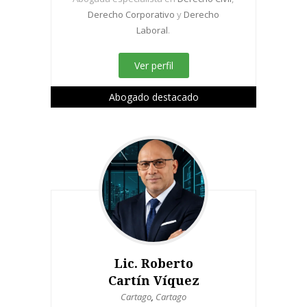
Derecho Corporativo
y
Derecho
Laboral
.
Ver perfil
Abogado destacado
Lic. Roberto
Cartín Víquez
Cartago
,
Cartago