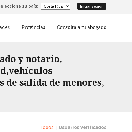
Seleccione su país:
Iniciar sesión
dades
Provincias
Consulta a tu abogado
ado y notario,
ad,vehículos
s de salida de menores,
Todos
|
Usuarios verificados