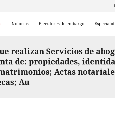
s
Notarios
Ejecutores de embargo
Especiali
e realizan Servicios de abog
nta de: propiedades, identid
matrimonios; Actas notariale
ecas; Au