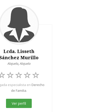
Lcda. Lisseth
Sánchez Murillo
Alajuela
,
Alajuela
ada especialista en
Derecho
de Familia
.
Ver perfil