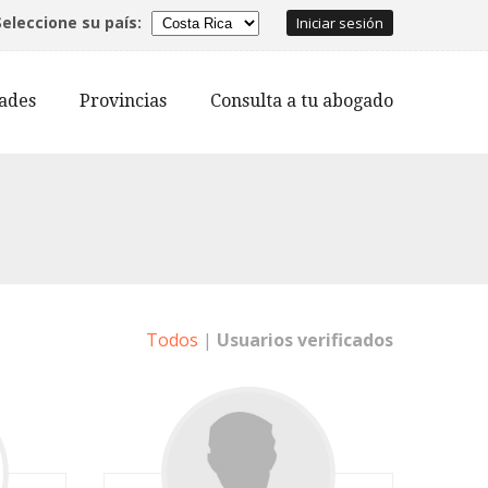
Seleccione su país:
Iniciar sesión
dades
Provincias
Consulta a tu abogado
Todos
|
Usuarios verificados