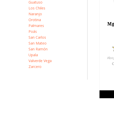
Guatuso
Los Chiles
Naranjo
Orotina
Mg
Palmares
Poás
San Carlos
San Mateo
San Ramón
Upala
Abog
Valverde Vega
C
Zarcero