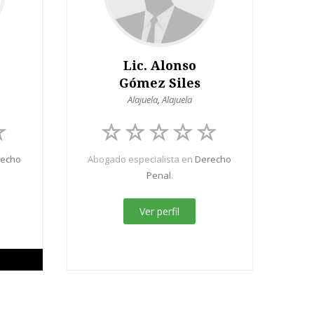
Lic. Alonso
Gómez Siles
Alajuela
,
Alajuela
recho
Abogado especialista en
Derecho
Penal
.
Ver perfil