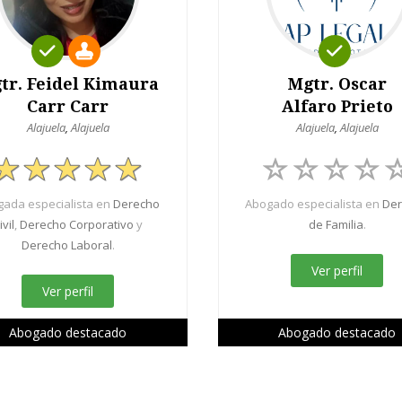
tr. Feidel Kimaura
Mgtr. Oscar
Carr Carr
Alfaro Prieto
Alajuela
,
Alajuela
Alajuela
,
Alajuela
ada especialista en
Derecho
Abogado especialista en
De
ivil
,
Derecho Corporativo
y
de Familia
.
Derecho Laboral
.
Ver perfil
Ver perfil
Abogado destacado
Abogado destacado