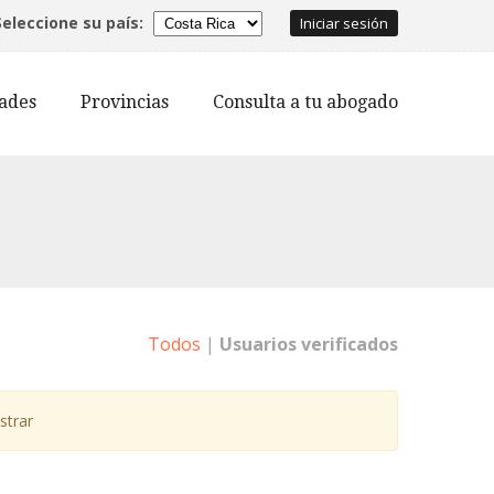
Seleccione su país:
Iniciar sesión
dades
Provincias
Consulta a tu abogado
Todos
|
Usuarios verificados
strar